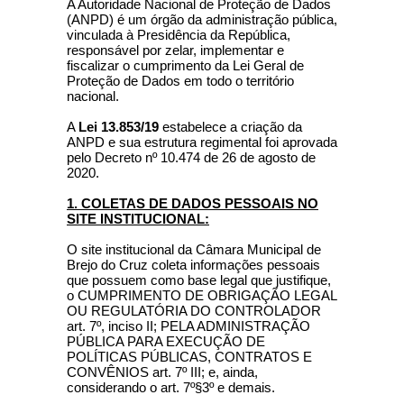
A Autoridade Nacional de Proteção de Dados
(ANPD) é um órgão da administração pública,
vinculada à Presidência da República,
responsável por zelar, implementar e
fiscalizar o cumprimento da Lei Geral de
Proteção de Dados em todo o território
nacional.
A
Lei 13.853/19
estabelece a criação da
ANPD e sua estrutura regimental foi aprovada
pelo Decreto nº 10.474 de 26 de agosto de
2020.
1. COLETAS DE DADOS PESSOAIS NO
SITE INSTITUCIONAL:
O site institucional da Câmara Municipal de
Brejo do Cruz coleta informações pessoais
que possuem como base legal que justifique,
o CUMPRIMENTO DE OBRIGAÇÃO LEGAL
OU REGULATÓRIA DO CONTROLADOR
art. 7º, inciso II; PELA ADMINISTRAÇÃO
PÚBLICA PARA EXECUÇÃO DE
POLÍTICAS PÚBLICAS, CONTRATOS E
CONVÊNIOS art. 7º III; e, ainda,
considerando o art. 7º§3º e demais.