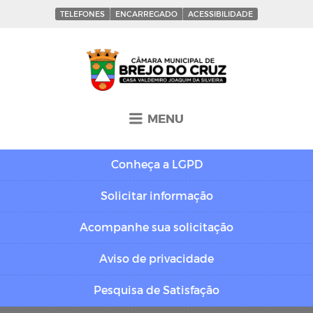
TELEFONES
ENCARREGADO
ACESSIBILIDADE
MENU
Conheça a
LGPD
Solicitar
informação
Acompanhe sua
solicitação
Aviso de
privacidade
Pesquisa de
Satisfação