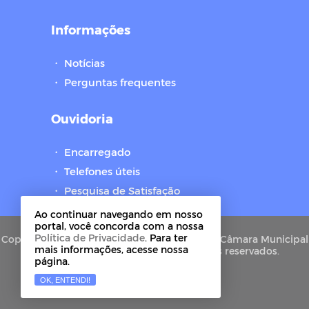
Informações
・
Notícias
・
Perguntas frequentes
Ouvidoria
・
Encarregado
・
Telefones úteis
・
Pesquisa de Satisfação
Ao continuar navegando em nosso
portal, você concorda com a nossa
Política de Privacidade
. Para ter
Copyright © 2021-2026 Portal de Privacidade Câmara Municipal
mais informações, acesse nossa
de Brejo do Cruz - PB. Todos os direitos reservados.
página.
OK, ENTENDI!